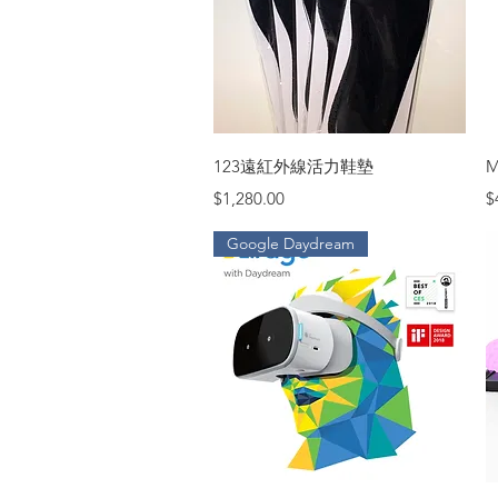
快速瀏覽
123遠紅外線活力鞋墊
M
價格
$1,280.00
$
Google Daydream