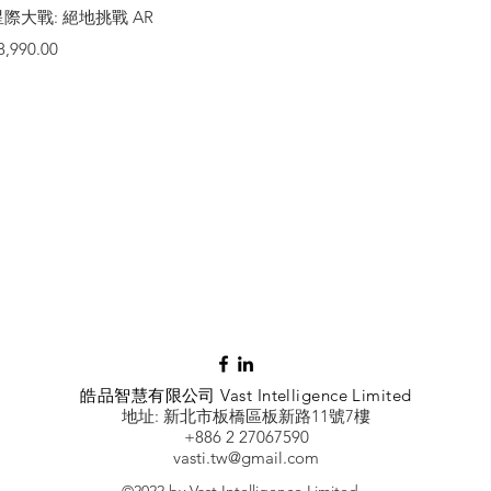
快速瀏覽
星際大戰: 絕地挑戰 AR
價格
8,990.00
皓品智慧有限公司 Vast Intelligence Limited
地址: 新北市板橋區板新路11號7樓
+886 2 27067590
vasti.tw@gmail.com