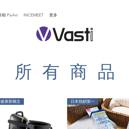
相 PixArt
NICEMEET
更多
所 有 商 品
健康新概念
日本熱銷第一