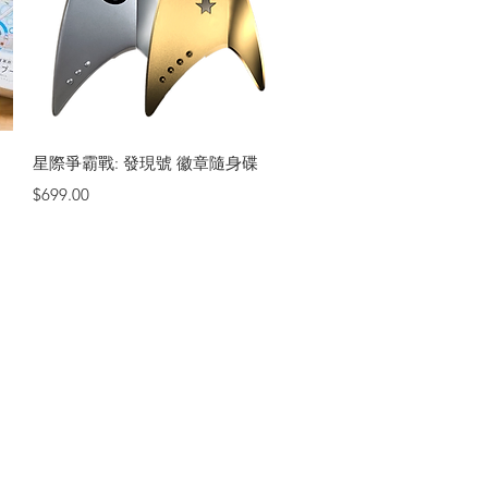
快速瀏覽
星際爭霸戰: 發現號 徽章隨身碟
價格
$699.00